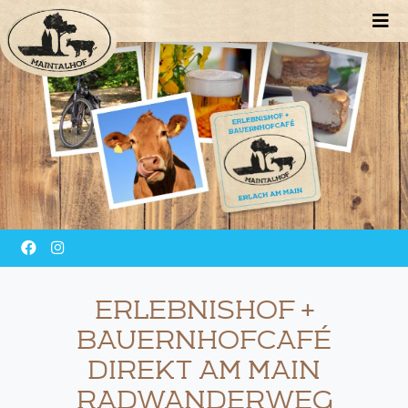
ERLEBNISHOF +
BAUERNHOFCAFÉ
DIREKT AM MAIN
RADWANDERWEG